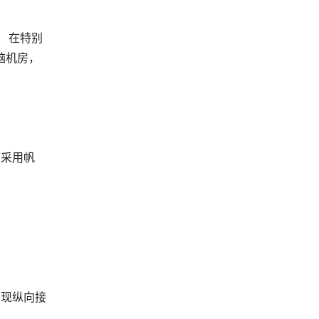
 在特别
脑机房，
可采用帆
出现纵向接