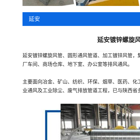
延安
延安镀锌螺旋风
延安镀锌螺旋风管、圆形通风管道、加工镀锌风管，
厂车间、商场仓库、地下室、办公室等排风通风。
主要面向冶金、矿山、纺织、环保、烟草、医药、化
业通风及工业除尘、废气排放管道工程，已与陕西省