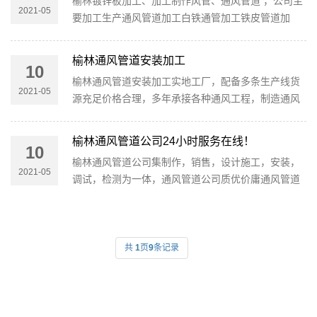
榆林镀锌板加工、加工制作风管、通风管道 ，公司主
2021-05
要加工生产通风管道加工白铁通管加工铁皮管道加
工，铁皮风管制作，角铁法兰风管加工，不锈钢加工
铁皮风管加工等，是一家大型...
榆林通风管道安装加工
10
榆林通风管道安装加工实地工厂，配备多条生产线货
2021-05
源充足价格合理，多年承接各种通风工程，制造通风
管道支持定制，全国物流配送，欢迎致电咨询。 产品
适用于多类行业，广泛应用...
榆林通风管道公司24小时服务在线！
10
榆林通风管道公司集制作，销售，设计施工，安装，
2021-05
调试，检测为一体，通风管道公司质优价庸通风管道
公司24小时服务在线！ 通风管道技术规程2017出来
了吗？ 答：JGJ/T 141-2017 通风管道...
共
1
页
9
条记录