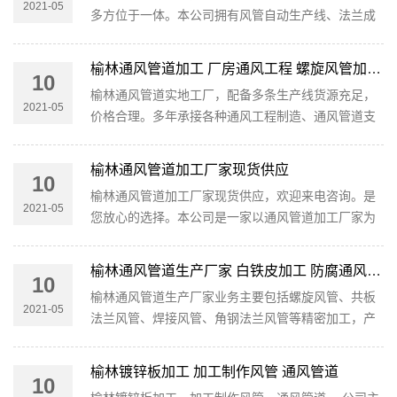
2021-05
多方位于一体。本公司拥有风管自动生产线、法兰成
型机、等离子数控车床等，国内先进的风道加工设
备。 主营项目 一、各类通风管...
榆林通风管道加工 厂房通风工程 螺旋风管加工安装
10
榆林通风管道实地工厂，配备多条生产线货源充足，
2021-05
价格合理。多年承接各种通风工程制造、通风管道支
持定制、全国物流配送，欢迎致电咨询。 制作加工安
1
装设计通风管道，螺旋管加...
榆林通风管道加工厂家现货供应
10
榆林通风管道加工厂家现货供应，欢迎来电咨询。是
2021-05
您放心的选择。本公司是一家以通风管道加工厂家为
主。通风管道安装通风管道加工，螺旋风管生产制造
为辅的厂家。 1、通风管道防...
榆林通风管道生产厂家 白铁皮加工 防腐通风管道
10
榆林通风管道生产厂家业务主要包括螺旋风管、共板
2021-05
法兰风管、焊接风管、角钢法兰风管等精密加工，产
品密封性好、长期运行不变形、使用寿命长。 为合作
客户提供安装服务，拥有专...
榆林镀锌板加工 加工制作风管 通风管道
10