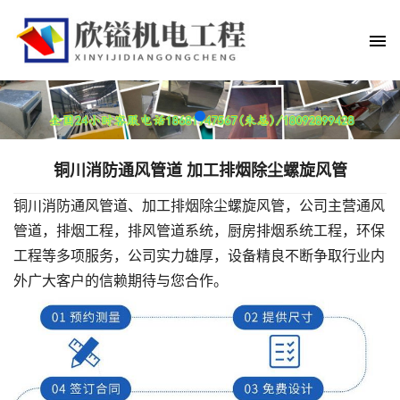
铜川消防通风管道 加工排烟除尘螺旋风管
铜川消防通风管道、加工排烟除尘螺旋风管，公司主营通风
管道，排烟工程，排风管道系统，厨房排烟系统工程，环保
工程等多项服务，公司实力雄厚，设备精良不断争取行业内
外广大客户的信赖期待与您合作。