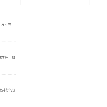
，尺寸齐
站等。 螺
销并行的现