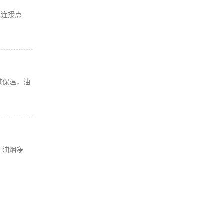
，连接点
道保温，油
，油烟净