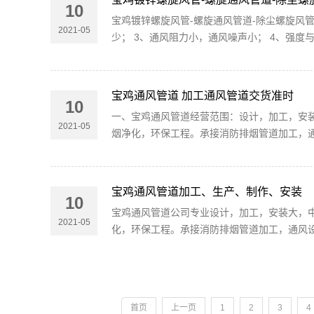
10
宝鸡镀锌螺旋风管-螺旋通风管道-除尘螺旋风管
2021-05
少； 3、通风阻力小，通风噪声小； 4、强度与刚
宝鸡通风管道 加工通风管道交货准时
10
一、宝鸡通风管道经营范围：设计，加工，安
2021-05
烟净化，环保工程。承接消防排烟管道加工，通风
宝鸡通风管道加工、生产、制作、安装
10
宝鸡通风管道公司专业设计，加工，安装大，
2021-05
化，环保工程。承接消防排烟管道加工，通风设计
首页
上一页
1
2
3
4