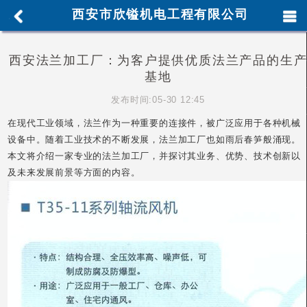
从人人网看公司企业文化的重要性
经理办公室
生产车间
角码尺
西安市欣镒机电工程有限公司
寸：选对才能事半功倍
西安通风管道非标定制,陕西通风管道改
型
西安通风管道加工电话
西安风管成品支持定做
西安角铁法兰
通风管道制作安装
通风管道加工厂是一种专门从事通风管道加
西安法兰加工厂：为客户提供优质法兰产品的生
工制造的企业
厂房
止回阀
风管成品8
风管成品9
客户接待服务
基地
区
陕西通风管道厂家直供，品质保障，库存充足，可按需定制
发布时间:05-30 12:45
西安镀锌通风管道厂家_通风管道_耐腐蚀_耐高温
西安通风管道
定制：打造高效、个性化的通风系统
西安通风风管施工安装要
在现代工业领域，法兰作为一种重要的连接件，被广泛应用于各种机械
求
西安通风管道安装公司
西安通风管道加工安装工人工资
西安
设备中。随着工业技术的不断发展，法兰加工厂也如雨后春笋般涌现。
圆法兰生产线厂家
西安通风管道的价格与材料、规格、生产工
本文将介绍一家专业的法兰加工厂，并探讨其业务、优势、技术创新以
艺等因素有关
产品展示
通风管道风管中圆弧的弯头面积怎么计
及未来发展前景等方面的内容。
算
车间照片
等离子机台
通风管道_西安厂家直销
连续多日降
雨，通风管道变“蓄水管”，承压过重“从天而降”
通风管道适合那
些公司使用？ 什么公司采购陕西通风管道